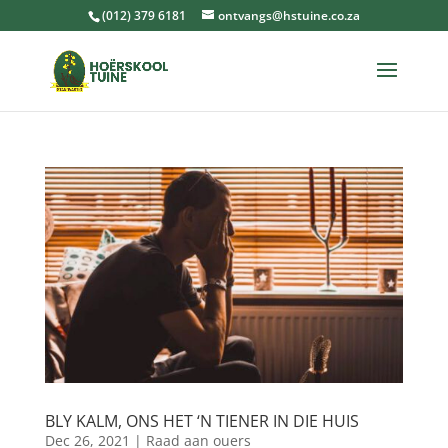
(012) 379 6181
ontvangs@hstuine.co.za
BLY KALM, ONS HET ‘N TIENER IN DIE HUIS
Dec 26, 2021
|
Raad aan ouers