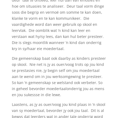
deur taal te ontleed, leer hul dan van emosies en
hoe om situasies te analiseer. Deur taal vorm dinge
soos die begrip en vermoë om somme te kan doen,
klanke te vorm en te kan kommunikeer. Die
vaardighede word dan weer gebruik op skool en
leervlak. Die oomblik wat ‘n kind kan leer en
verstaan wat hy/sy lees, dan kan hul beter presteer.
Die is slegs moontlik wanneer ‘n kind dan onderrig
kry in sy/haar eie moedertaal.
Die gemeenskap baat ook daarby as kinders presteer
op skool. Nie net is jy as ouer/voog trots op jou kind
se prestasies nie, jy begin self om jou moedertaal
aan te wend om in jou werksomgewing te presteer.
So kan ‘n gemeenskap se welstand ook verbeter. So
in geheel bevorder moedertaalonderrig jou as mens
en jou sukessse in die lewe.
Laastens, as jy as ouer/voog jou kind plaas in ‘n skool
van sy moedertaal, bevorder jy ook jou taal. Dit is al
bewys dat leerders wat in ander tale onderrig word