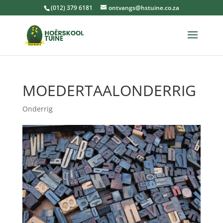
(012) 379 6181
ontvangs@hstuine.co.za
MOEDERTAALONDERRIG
Onderrig