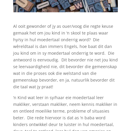
Al ooit gewonder of jy as ouer/voog die regte keuse
gemaak het om jou kind in ‘n skool te plaas waar
hy/sy in hul moedertaal onderrig word? Die
wêreldtaal is dan immers Engels, hoe baat dit dan
jou kind om in sy moedertaal onderrig te word. Die
antwoord is eenvoudig. Dit bevorder nie net jou kind
se leervaardigheid nie, dit bevorder die gemeenskap
wat in die proses ook die welstand van die
gemeenskap bevorder, en ja, natuurlik bevorder dit
die taal wat jy praat!
‘n Kind wat leer in sy/haar eie moedertaal leer
makliker, verstaan makliker, neem kennis makliker in
en ontleed moeilike terme, probleme of situasies
beter. Die rede hiervoor is dat as ‘n baba word
kinders ontwikkel deur te luister in hul moedertaal,