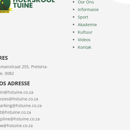
Oor Ons
Informasie
Sport
Akademie
Kultuur
Videos
Kontak
RES
manstraat 255, Pretoria-
e, 0082
POS ADRESSE
in@hstuine.co.za
nsies@hstuine.co.za
arking@hstuine.co.za
t@hstuine.co.za
ipline@hstuine.co.za
uw@hstuine.co.za