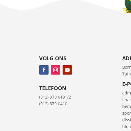
VOLG ONS
AD
Born
Tuin
E-
TELEFOON
adm
(012) 379 6181/2
fina
(012) 379 0410
bem
spor
diss
hlo