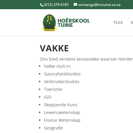
(012) 379 6181
ontvangs@hstuine.co.za
TUIS
VAKKE
Ons bied verskeie keusevakke waarvan leerder
Vakke sluit in:
Gasvryheidstudies
Verbruikerstudies
Toerisme
IGO
Skeppende Kuns
Lewenswetenskap
Fisiese Wetenskap
Geografie