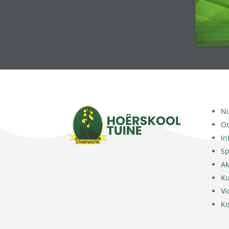
N
Oo
In
Sp
A
Ku
Vi
Ko