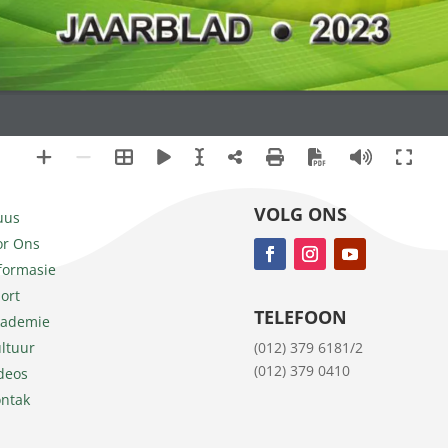
VOLG ONS
uus
r Ons
formasie
ort
TELEFOON
kademie
(012) 379 6181/2
ltuur
(012) 379 0410
deos
ntak