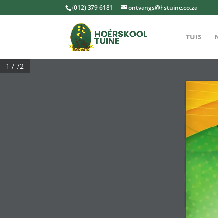
(012) 379 6181
ontvangs@hstuine.co.za
TUIS
1 / 72